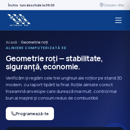
·
Închis · luni deschide la 09:00
Clinceni, Ilfov
Acasă
Geometrie roți
ALINIERE COMPUTERIZATĂ 3D
Geometrie roți — stabilitate,
siguranță, economie.
Verificăm și reglăm cele trei unghiuri ale roților pe stand 3D
modern, cu raport tipărit la final. Roțile aliniate corect
înseamnă anvelope care durează mai mult, control mai
bun al mașinii și consum redus de combustibil.
Programează-te