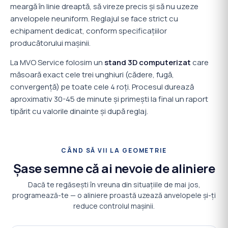
meargă în linie dreaptă, să vireze precis și să nu uzeze
anvelopele neuniform. Reglajul se face strict cu
echipament dedicat, conform specificațiilor
producătorului mașinii.
La MVO Service folosim un
stand 3D computerizat
care
măsoară exact cele trei unghiuri (cădere, fugă,
convergență) pe toate cele 4 roți. Procesul durează
aproximativ 30-45 de minute și primești la final un raport
tipărit cu valorile dinainte și după reglaj.
CÂND SĂ VII LA GEOMETRIE
Șase semne că ai nevoie de aliniere
Dacă te regăsești în vreuna din situațiile de mai jos,
programează-te — o aliniere proastă uzează anvelopele și-ți
reduce controlul mașinii.