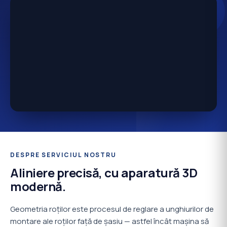
DESPRE SERVICIUL NOSTRU
Aliniere precisă, cu aparatură 3D
modernă.
Geometria roților este procesul de reglare a unghiurilor de
montare ale roților față de șasiu — astfel încât mașina să