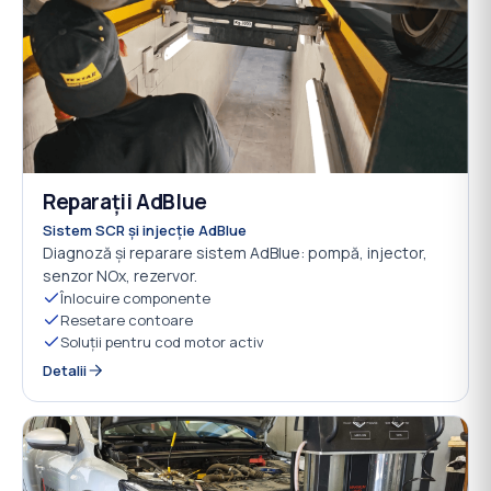
Reparații AdBlue
06
Sistem SCR și injecție AdBlue
Diagnoză și reparare sistem AdBlue: pompă, injector,
senzor NOx, rezervor.
Înlocuire componente
Resetare contoare
Soluții pentru cod motor activ
Detalii