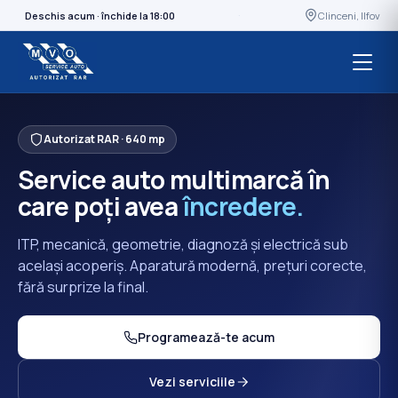
·
Deschis acum · închide la 18:00
Clinceni, Ilfov
Autorizat RAR · 640 mp
Service auto multimarcă în
care poți avea
încredere.
ITP, mecanică, geometrie, diagnoză și electrică sub
același acoperiș. Aparatură modernă, prețuri corecte,
fără surprize la final.
Programează-te acum
Vezi serviciile