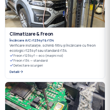
Climatizare & Freon
07
Încărcare A/C r1234yf & r134
Verificare instalație, schimb filtru și încărcare cu freon
ecologic r1234yf sau standard r134.
Freon r1234yf — eco (mașini noi)
Freon r134 — standard
Detectare scurgeri
Detalii