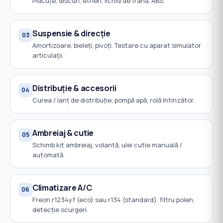
Plăcuțe, discuri, etrieri, lichid de frână, ABS.
Suspensie & direcție
03
Amortizoare, bieleți, pivoți. Testare cu aparat simulator
articulații.
Distribuție & accesorii
04
Curea / lanț de distribuție, pompă apă, rolă întinzător.
Ambreiaj & cutie
05
Schimb kit ambreiaj, volantă, ulei cutie manuală /
automată.
Climatizare A/C
06
Freon r1234yf (eco) sau r134 (standard), filtru polen,
detecție scurgeri.