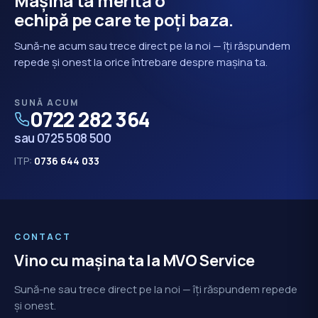
Mașina ta merită o
echipă pe care te poți baza.
Sună-ne acum sau trece direct pe la noi — îți răspundem
repede și onest la orice întrebare despre mașina ta.
SUNĂ ACUM
0722 282 364
sau 0725 508 500
ITP:
0736 644 033
CONTACT
Vino cu mașina ta la MVO Service
Sună-ne sau trece direct pe la noi — îți răspundem repede
și onest.