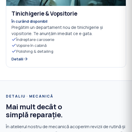
Tinichigerie & Vopsitorie
ÎN CURÂND
09
În curând disponibil
Pregătim un departament nou de tinichigerie și
vopsitorie. Te anunțăm imediat ce e gata.
Îndreptare caroserie
Vopsire în cabină
Polishing & detailing
Detalii
DETALIU · MECANICĂ
Mai mult decât o
simplă reparație.
În atelierul nostru de mecanică acoperim revizii de rutină și