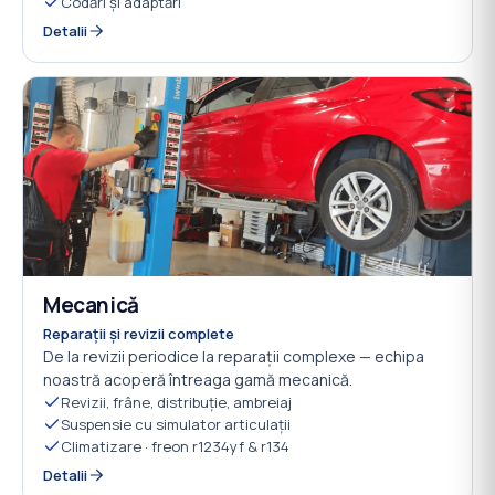
Codări și adaptări
Detalii
Mecanică
04
Reparații și revizii complete
De la revizii periodice la reparații complexe — echipa
noastră acoperă întreaga gamă mecanică.
Revizii, frâne, distribuție, ambreiaj
Suspensie cu simulator articulații
Climatizare · freon r1234yf & r134
Detalii