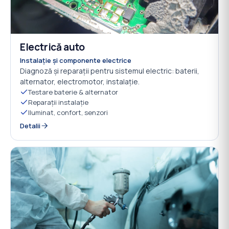
Electrică auto
NOU
08
Instalație și componente electrice
Diagnoză și reparații pentru sistemul electric: baterii,
alternator, electromotor, instalație.
Testare baterie & alternator
Reparații instalație
Iluminat, confort, senzori
Detalii