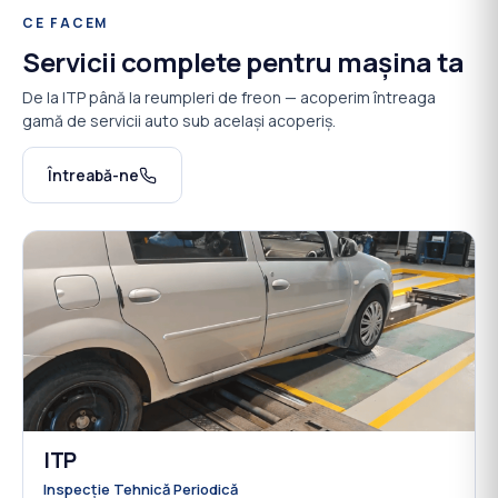
CE FACEM
Servicii complete pentru mașina ta
De la ITP până la reumpleri de freon — acoperim întreaga
gamă de servicii auto sub același acoperiș.
Întreabă-ne
ITP
01
Inspecție Tehnică Periodică